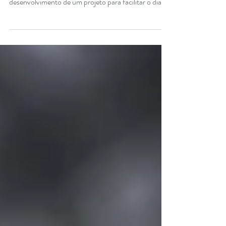
Nos últimos meses vínhamos pensando em como
contribuir com nossos clientes para o
desenvolvimento de um projeto para facilitar o dia
a...