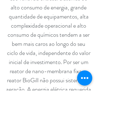
alto consumo de energia, grande
quantidade de equipamentos, alta
complexidade operacional e alto
consumo de químicos tendem a ser
bem mais caros ao longo do seu
ciclo de vida, independente do valor
inicial de investimento. Por ser um
reator de nano-membrana fixa, o
reator BioGill não possui sistema de
aeração. A energia elétrica requerida
é somente para a operação das
bombas de recirculação dos
efluentes. Além disso, por sua
configuração de tecnologia passiva
- estático e com ausência de partes